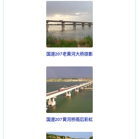
国道207老黄河大桥掠影
国道207黄河桥雨后彩虹