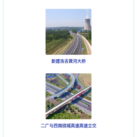
新建洛吉黄河大桥
二广与西南绕城高速高速立交