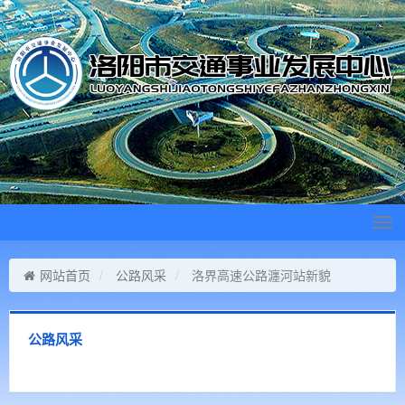
Tog
navi
网站首页
公路风采
洛界高速公路瀍河站新貌
公路风采