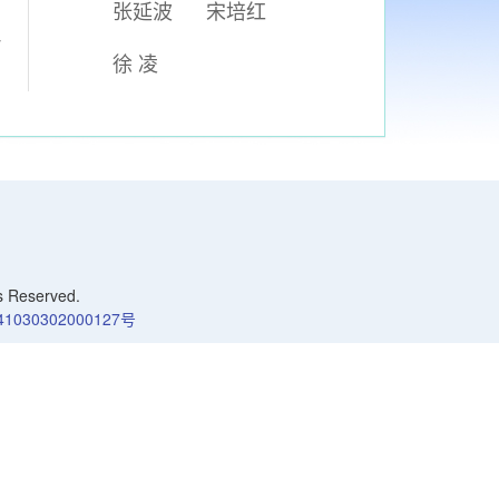
张延波
宋培红
一
徐 凌
Reserved.
030302000127号