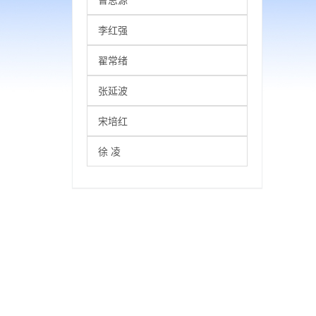
李红强
翟常绪
张延波
宋培红
徐 凌