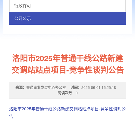
行政许可
公开公示
洛阳市2025年普通干线公路新建
交调站站点项目-竞争性谈判公告
来源：
交通事业发展中心办公室
时间：
2026-06-01 16:25:18
阅读次数：
0
洛阳市2025年普通干线公路新建交调站站点项目-竞争性谈判公
告