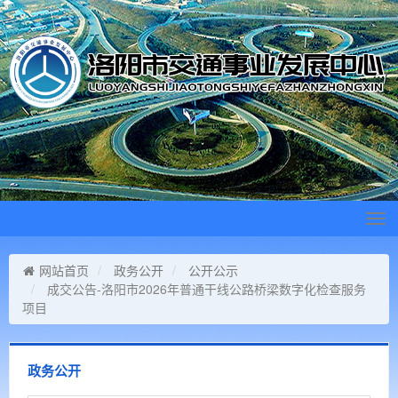
Tog
navi
网站首页
政务公开
公开公示
成交公告-洛阳市2026年普通干线公路桥梁数字化检查服务
项目
政务公开