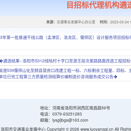
目招标代理机构遴
来源：
交通事业发展中心办公室
时间：
2023-03-24 
2023年第一批普通干线公路（孟津区、洛龙区、偃师区）设计服务项目招
遴选结果--洛阳市S312线陆村十字口至游王段次差路路面改造工程招
省道539偃师山化至顾县营房口改建工程一标、六标剩余工程量、四标、
单位已完工程第三方质量检测结算价编制造价咨询服务成交公告
地址：河南省洛阳市涧西区南昌路56号
电话：0379-63251283
邮箱：lysgljbgs@163.com
阳市交通事业发展中心 Copyright © 2026 www.luoyanggl.cn All Rights 