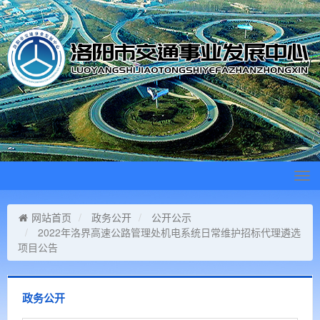
Tog
navi
网站首页
政务公开
公开公示
2022年洛界高速公路管理处机电系统日常维护招标代理遴选
项目公告
政务公开