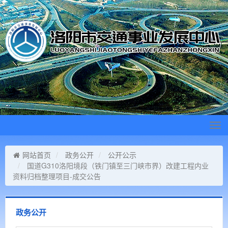
Tog
navi
网站首页
政务公开
公开公示
国道G310洛阳境段（铁门镇至三门峡市界）改建工程内业
资料归档整理项目-成交公告
政务公开