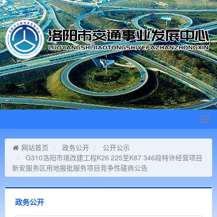
Tog
navi
网站首页
政务公开
公开公示
G310洛阳市境改建工程K26 225至K87 346段特许经营项目
新安服务区用地报批服务项目竞争性磋商公告
政务公开