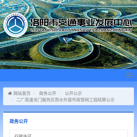
Tog
navi
网站首页
政务公开
公开公示
二广高速龙门服务区雨水外接市政管网工程结算公示
政务公开
行政许可