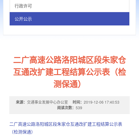
行政许可
公开公示
二广高速公路洛阳城区段朱家仓
互通改扩建工程结算公示表（检
测保通）
来源：
交通事业发展中心办公室
时间：
2019-12-06 17:40:53
阅读次数：
539
二广高速公路洛阳城区段朱家仓互通改扩建工程结算公示表
（检测保通）