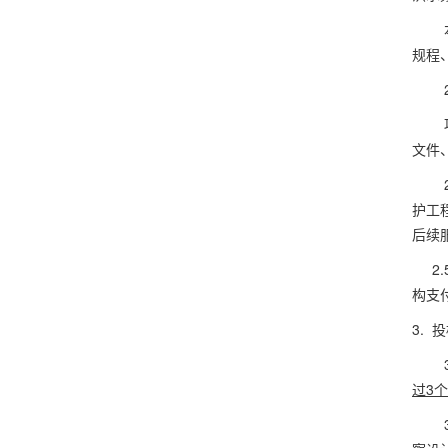
规程
文件
护工
后续
2.
构支
3. 
过
3
个