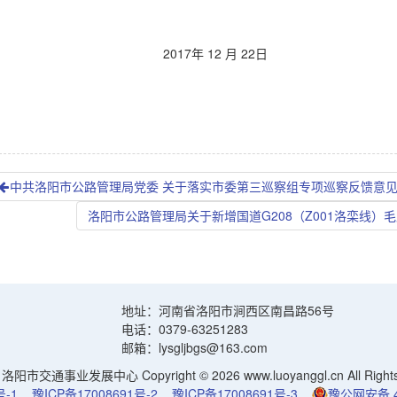
2017
年 12
月
22日
中共洛阳市公路管理局党委 关于落实市委第三巡察组专项巡察反馈意见
洛阳市公路管理局关于新增国道G208（Z001洛栾线
地址：河南省洛阳市涧西区南昌路56号
电话：0379-63251283
邮箱：lysgljbgs@163.com
阳市交通事业发展中心 Copyright © 2026 www.luoyanggl.cn All Rights 
号-1
豫ICP备17008691号-2
豫ICP备17008691号-3
豫公网安备 41