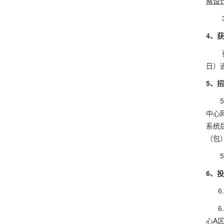
察设
4
、
获
日）
5
、招
中心
系统
（包
6
、投
心
A