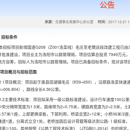
公告
来源：
交通事业发展中心办公室
时间：
2017-12-21 1
 招标条件
本招标项目新增国道
G208
（
Z001
洛栾线）毛庄至老樊店段改建工程已由
件批准建设，项目业主为洛阳市公路管理局，项目估算总投资
7949
万元，
地方自筹，招标人为洛阳市公路管理局。项目已具备招标条件，现对该项
项目概况与招标范围
2.1项目概况：项目起于嵩县田湖镇毛庄（
K59+650
），沿原路洛栾快速
4+006.804
），路线全长
4.36
公里。
2.2主要技术标准：项目拟采用一级公路标准建设，设计行车速度
100
公里
中央分隔带宽度为
1.5
米，路缘带为
2
×
0.75
米，硬路肩宽度为
2
×
2.5
米，土
.57
米
/1
座，上部更换梁板，下部利用，桥梁总宽
2
×
12
米；小桥
36
米
/2
座
通道
1
道，分离式立交
1
处，老桥加固后设计荷载等级达到公路-Ⅰ级标准，
频率
1/100
。其他按照《公路工程技术标准》（
JTGB01-2014
）中的规定