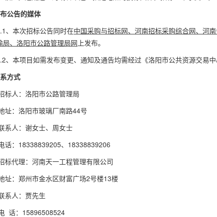
布公告的媒体
7.1、本次招标公告同时在
中国采购与招标网、河南招标采购综合网、河南
输局、洛阳市公路管理局网
上发布。
7.2、本项目如需发布变更、通知及通告均需经过《洛阳市公共资源交易
系方式
招标人：洛阳市公路管理局
地址：洛阳市玻璃厂南路
44
号
联系人：谢女士、周女士
电话：
18338839205
、
18338839206
招标代理：河南天一工程管理有限公司
地址：郑州市金水区财富广场
2
号楼
13
楼
联系人：贾先生
电
话：
15896508524