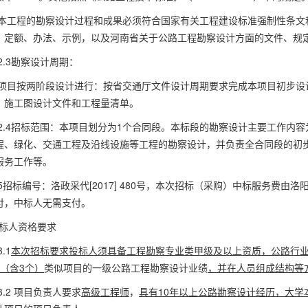
本工程的勘察设计过程和成果必须符合国家有关工程建设标准强制性条文
、定额、办法、示例，以及河南省关于公路工程勘察设计方面的文件、规
2.3勘察设计周期：
项目按两阶段设计进行：按省交通厅文件设计周期要求完成本项目初步设
、施工图设计文件和工程量清单。
2.4招标范围：本项目划分为
1
个合同段。本标段的勘察设计主要工作内容
程、绿化、交通工程及沿线设施等工程的勘察设计，并负责全合同段的初
服务工作等。
5招标编号：洛政采代
[2017] 480
号，本次招标（采购）中标服务费由洛
付，中标人无需支付。
投标人资格要求
3.1
本次招标要求投标人须具备工程勘察专业类甲级及以上资质，公路行
（含
3
个）
类似项目的一级公路工程勘察设计业绩
，并在人员组成结构等
3.2 项目负责人要求
高级工程师
，
具有
10
年以上公路勘察设计经历，大学