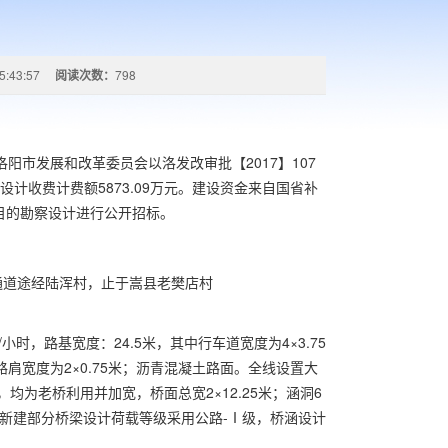
5:43:57
阅读次数：
798
洛阳市发展和改革委员会以洛发改审批【
2017
】
107
设计收费计费额
5873.09
万元。建设资金来自国省补
目的勘察设计进行公开招标。
通道途经陆浑村，止于嵩县老樊店村
/
小时，路基宽度：
24.5
米，其中行车道宽度为
4
×
3.75
路肩宽度为
2
×
0.75
米；沥青混凝土路面。全线设置大
，均为老桥利用并加宽，桥面总宽
2
×
12.25
米；涵洞
6
新建部分桥梁设计荷载等级采用公路-Ⅰ级，桥涵设计
。