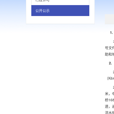
公开公示
1.
号文
助和
2.
（
K6
米，
桥
168
道，
洪水