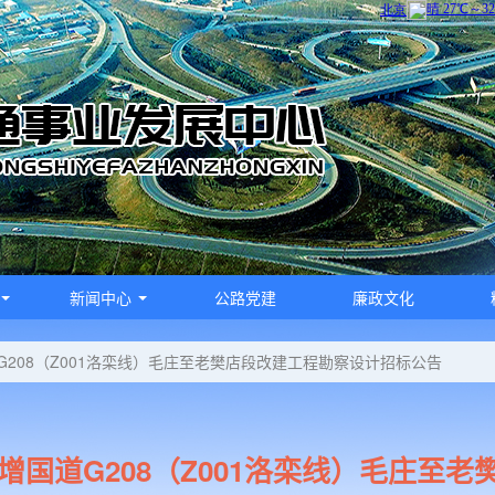
新闻中心
公路党建
廉政文化
G208（Z001洛栾线）毛庄至老樊店段改建工程勘察设计招标公告
增国道G208（Z001洛栾线）毛庄至