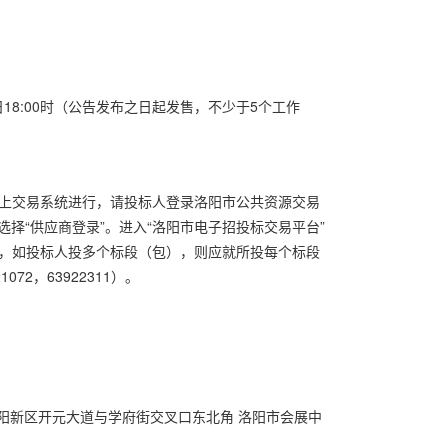
日
18:00
时（公告发布之日起发售，不少于
5
个工作
网上交易系统进行，请投标人登录洛阳市公共资源交易
选择“供应商登录”。进入“洛阳市电子招投标交易平台”
名，如投标人投多个标段（包），则应就所投每个标段
21072
，
63922311
）。
阳新区开元大道与学府街交叉口东北角 洛阳市会展中