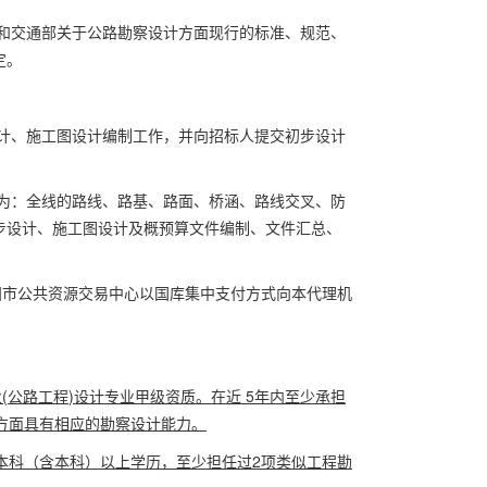
和交通部关于公路勘察设计方面现行的标准、规范、
定。
计、施工图设计编制工作，并向招标人提交初步设计
为：全线的路线、路基、路面、桥涵、路线交叉、防
步设计、施工图设计及概预算文件编制、文件汇总、
阳市公共资源交易中心以国库集中支付方式向本代理机
业
(
公路工程
)
设计专业甲级资质。在近
5
年内
至少承担
方面具有相应的勘察设计能力。
本科（含本科）以上学历，至少担任过
2
项类似工程勘