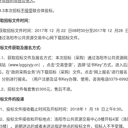
计项目的项目负责人
。
3.3本次招标
不接受
联合体投标。
取招标文件时间：
获取招标文件时间：
2017
年
12
月
22
日
08
时
30
分至
2017
年
12
月
28
通过洛阳市公共资源交易中心网下载招标文件。
标文件获取及报名方式
:
5.1、获取招标文件及报名方式：本次招标（采购）通过洛阳市公共资源
网站（
www.lyggzyjy.cn
），点击“交易登录”，选择“证书
Key
”方式，进入后
后，在“政府采购业务”内下载招标（采购）文件。点击“网上报名”进行报
）分别进行报名。（用户注册及证书
Key
办理、使用，咨询电话
0379-699
5.2、招标文件每套售价
300
元，售后不退。
标文件的投递
6.1、投标文件接收截止时间及开标时间：
2018
年
1
月
18
日上午
9:30
。
6.2、投标文件接收和开标地点：洛阳市公共资源交易中心
5
楼开标
4
室（洛
区
5
楼）。逾期送达的或者未送达指定地点的投标文件，招标人不予受理。