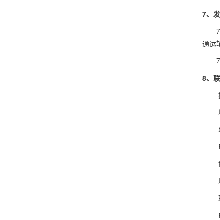
7
、发
通运
8
、联