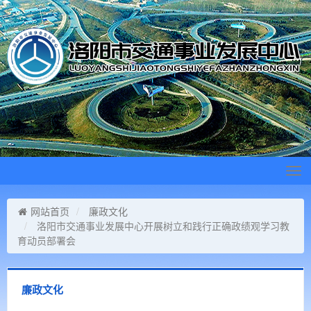
Tog
navi
网站首页
廉政文化
洛阳市交通事业发展中心开展树立和践行正确政绩观学习教
育动员部署会
廉政文化