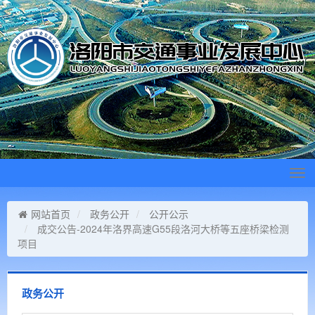
Tog
navi
网站首页
政务公开
公开公示
成交公告-2024年洛界高速G55段洛河大桥等五座桥梁检测
项目
政务公开