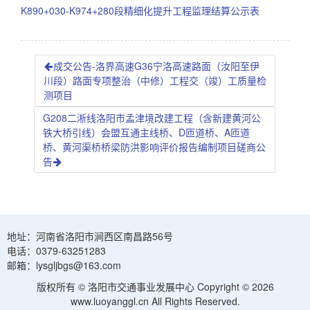
K890+030-K974+280段精细化提升工程监理结算公示表
成交公告-洛界高速G36宁洛高速路面（汝阳至伊
川段）路面专项整治（中修）工程交（竣）工质量检
测项目
G208二淅线洛阳市孟津境改建工程（含新建黄河公
铁大桥引线）会盟互通主线桥、D匝道桥、A匝道
桥、黄河渠桥桥梁防洪影响评价报告编制项目磋商公
告
地址：河南省洛阳市涧西区南昌路56号
电话：0379-63251283
邮箱：lysgljbgs@163.com
版权所有 © 洛阳市交通事业发展中心 Copyright © 2026
www.luoyanggl.cn All Rights Reserved.