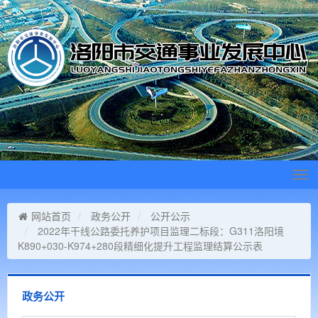
Tog
navi
网站首页
政务公开
公开公示
2022年干线公路委托养护项目监理二标段：G311洛阳境
K890+030-K974+280段精细化提升工程监理结算公示表
政务公开