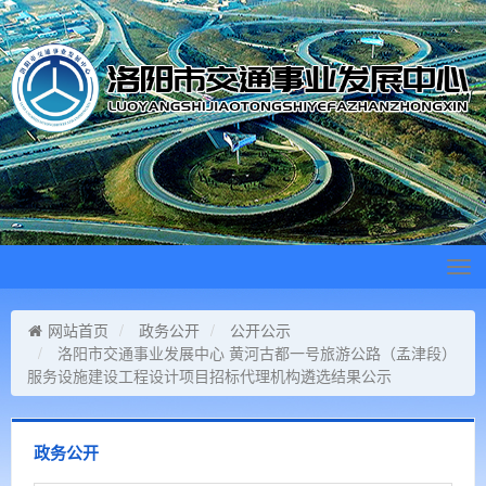
Tog
navi
网站首页
政务公开
公开公示
洛阳市交通事业发展中心 黄河古都一号旅游公路（孟津段）
服务设施建设工程设计项目招标代理机构遴选结果公示
政务公开