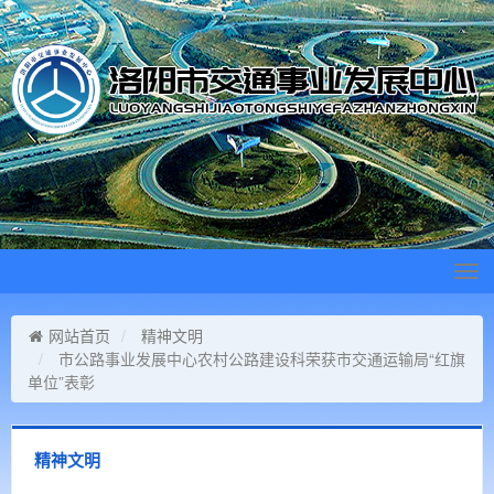
Tog
navi
网站首页
精神文明
市公路事业发展中心农村公路建设科荣获市交通运输局“红旗
单位”表彰
精神文明