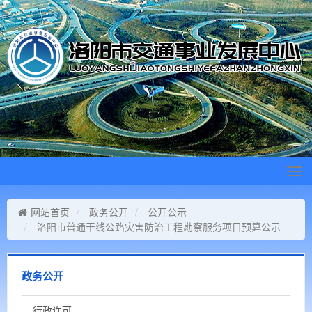
Tog
navi
网站首页
政务公开
公开公示
洛阳市普通干线公路灾害防治工程勘察服务项目预算公示
政务公开
行政许可