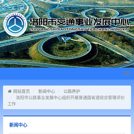
Tog
navi
网站首页
新闻中心
公路养护
洛阳市公路事业发展中心组织开展普通国省道综合管理评价
工作
新闻中心