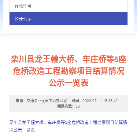
行政许可
公开公示
栾川县龙王幢大桥、车庄桥等5座
危桥改造工程勘察项目结算情况
公示一览表
来源：
交通事业发展中心办公室
时间：
2022-07-11 15:36:42
阅读次数：
36
栾川县龙王幢大桥、车庄桥等5座危桥改造工程勘察项目结算情
况公示一览表