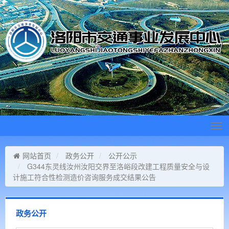
Tog
navi
网站首页
政务公开
公开公示
G344东灵线汝州汝阳交界至洛峪段改建工程质量安全与设
计施工符合性检测造价咨询服务成交结果公告
政务公开