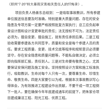
《郑州“7·20”特大暴雨灾害相关责任人的忏悔录》。
项目负责人杨善东总结到：一是吸取事故教训，所有参建
单位报送信息要及时准确，特别是重大质量问题、存在的安全
隐患及专项方案一定要严格按照批复方案执行；总工应负起审
查设计图和设计变更审批的责任；法无授权不可为，法定责任
必须为，擅自变更、擅自施工，就有责任承担后果。二是工程
验收需要参建各方共同签字，质量和安全是每个参建人员的责
任。要求工程质量、变更、技术交底等程序和规矩意识必须要
坚守，存在安全隐患和质量问题等，不能私自做决定，必须立
即向指挥部汇报，责任到人。三是对生命要有敬畏之心，尤其
要保证安保问题及施工安全。坚持按照设计方案和施工标准执
行，吸取教训，生命对每个人只有一次，要尊重生命、珍惜生
命、敬畏生命。四是大家要引以为戒，根据本次事故教训写心
得体会，为有效推进工程建设作出贡献，不要干成一项工程倒
下一批人，要在确保今年年底建成通车的前提下，把朱家仓项
目建成廉洁工程、阳光工程、优质工程。