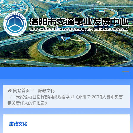
Tog
navi
网站首页
廉政文化
朱家仓项目指挥部组织观看学习《郑州“7•20”特大暴雨灾害
相关责任人的忏悔录》
廉政文化