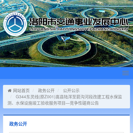
Tog
navi
网站首页
政务公开
公开公示
G344东灵线(原Z001)嵩县陆浑至箭沟河段改建工程水保监
测、水保设施竣工验收服务项目—竞争性磋商公告
政务公开