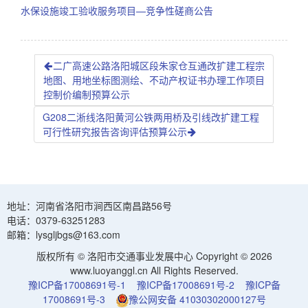
水保设施竣工验收服务项目—竞争性磋商公告
二广高速公路洛阳城区段朱家仓互通改扩建工程宗
地图、用地坐标图测绘、不动产权证书办理工作项目
控制价编制预算公示
G208二淅线洛阳黄河公铁两用桥及引线改扩建工程
可行性研究报告咨询评估预算公示
地址：河南省洛阳市涧西区南昌路56号
电话：0379-63251283
邮箱：lysgljbgs@163.com
版权所有 © 洛阳市交通事业发展中心 Copyright © 2026
www.luoyanggl.cn All Rights Reserved.
豫ICP备17008691号-1
豫ICP备17008691号-2
豫ICP备
17008691号-3
豫公网安备 41030302000127号