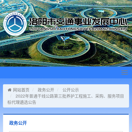
Tog
navi
网站首页
政务公开
公开公示
2022年普通干线公路第三批养护工程施工、采购、服务项目
标代理遴选公告
政务公开