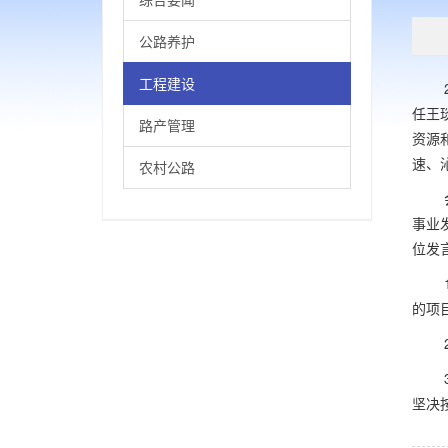
公路养护
工程建设
20
任王
路产管理
资源
速、
农村公路
会议
事业
位发
1.
的项
2.
3.
坚决