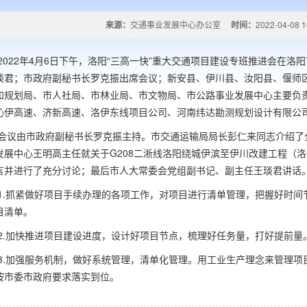
来源：
交通事业发展中心办公室
时间：
2022-04-08 1
22年4月6日下午，洛阳“三高一快”重大交通项目建设专班推进会在洛
琰君；市政府副秘书长罗克振出席会议；新安县、伊川县、汝阳县、偃师
和规划局、市人社局、市林业局、市文物局、市公路事业发展中心主要负
沁伊高速、济新高速、洛伊东线项目公司、河南纬达勘测规划设计有限公
由市政府副秘书长罗克振主持。市交通运输局局长彭仁来同志介绍了全
发展中心王明高主任就关于G208二淅线洛阳绕城伊滨至伊川改建工程（
言并进行了充分讨论；最后市人大常委会党组副书记、副主任王琰君讲话
抓紧做好项目手续办理的各项工作，对项目进行清单管理，把握好时间
目清单。
加快推进项目建设进度，设计好项目节点，梳理好任务量，打好提前量
加强服务机制，做好系统管理，清单化管理。用工业生产理念来管理项
按市委市政府要求落实到位。