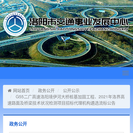
Tog
navi
网站首页
政务公开
公开公示
G55二广高速洛阳境伊河大桥桩基加固工程、2021年洛界高
速路面及桥梁技术状况检测项目招标代理机构遴选流标公告
政务公开