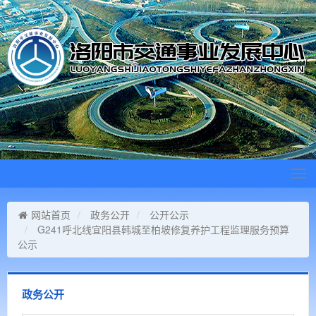
Tog
navi
网站首页
政务公开
公开公示
G241呼北线宜阳县韩城至柏坡修复养护工程监理服务预算
公示
政务公开