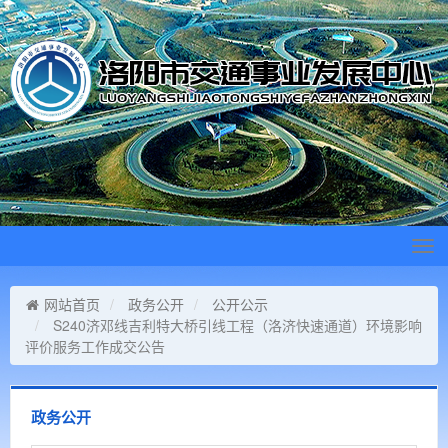
Tog
navi
网站首页
政务公开
公开公示
S240济邓线吉利特大桥引线工程（洛济快速通道）环境影响
评价服务工作成交公告
政务公开