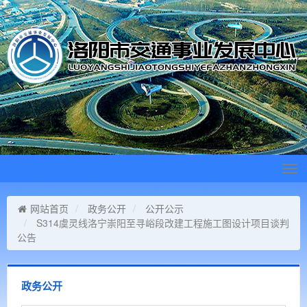
Tog
navi
网站首页
政务公开
公开公示
S314虞灵线洛宁崇阳至寻峪段改建工程施工图设计项目谈判
公告
政务公开