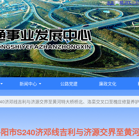
新闻中心
公路党建
廉政文化
240济邓线吉利与济源交界至黄河特大桥桥北、洛栾交叉口至槐庄修复养
洛阳市S240济邓线吉利与济源交界至黄