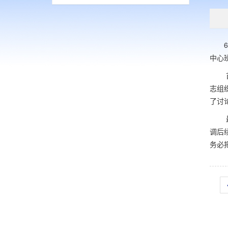
6月
中心
首先
志组
了讨
最后
调后
务必