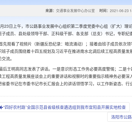
来源：
交通事业发展中心办公室
时间：
2021-06-23 1
23日上午，市公路事业发展中心组织第二季度党委中心组（扩大）理论
班子成员、县处级领导干部、正科级干部、各支部（总支）书记，专职纪
观看了视频片（新疆反恐纪录：暗流涌动）；接着由班子成员依次领学
织班子成员围绕着十四五规划及习近平在推进南水北调后续工程高质量发
论交流。
王明高同志发表了讲话。一是意识形态工作务必要高度警惕；二是十四五
续工程高质量发展座谈会上的重要讲话和视察时的重要指示精神务必要深入
把省委书记在市委书记市长汇报会上的讲话领悟学习，以工作新姿态、行
“四好农村路”全国示范县省级核查遴选组到我市宜阳县开展实地检查
洛阳市公路