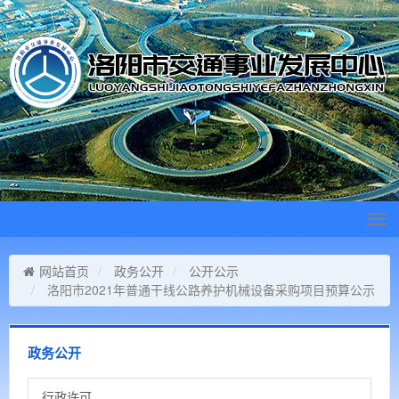
Tog
navi
网站首页
政务公开
公开公示
洛阳市2021年普通干线公路养护机械设备采购项目预算公示
政务公开
行政许可