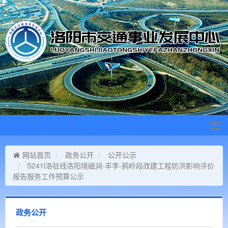
Tog
navi
网站首页
政务公开
公开公示
S241l洛驻线洛阳境磁涧-丰李-鸦岭段改建工程防洪影响评价
报告服务工作预算公示
政务公开