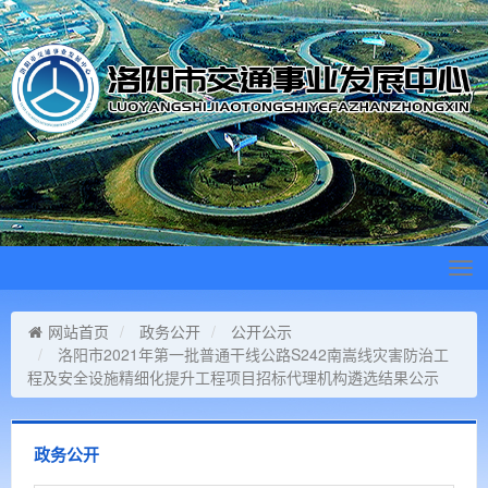
Tog
navi
网站首页
政务公开
公开公示
洛阳市2021年第一批普通干线公路S242南嵩线灾害防治工
程及安全设施精细化提升工程项目招标代理机构遴选结果公示
政务公开