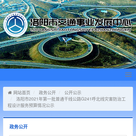
Tog
navi
网站首页
政务公开
公开公示
洛阳市2021年第一批普通干线公路G241呼北线灾害防治工
程设计服务预算情况公示
政务公开