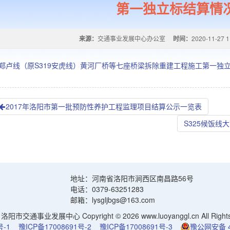
第一独立标结算情
来源：
交通事业发展中心办公室
时间：
2020-11-27 1
15郑卢线（原S319安虎线）黄河厂桥等七座桥梁拆除重建工程施工第一独
2017年洛阳市第一批预防性养护工程监理项目结算公示一览表
S325候饭
地址：河南省洛阳市涧西区南昌路56号
电话：0379-63251283
邮箱：lysgljbgs@163.com
阳市交通事业发展中心 Copyright © 2026 www.luoyanggl.cn All Rights 
号-1
豫ICP备17008691号-2
豫ICP备17008691号-3
豫公网安备 41