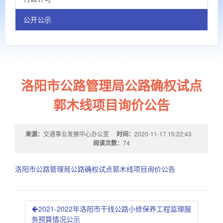
公开公示
洛阳市公路管理局公路确权试点
郭木线项目询价公告
来源：
交通事业发展中心办公室
时间：
2020-11-17 15:22:43
阅读次数：
74
洛阳市公路管理局公路确权试点郭木线项目询价公告
2021-2022年洛阳市干线公路小修保养工程监理服
务预算情况公示