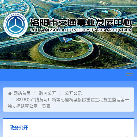
Tog
navi
网站首页
政务公开
公开公示
S315郑卢线黄河厂桥等七座桥梁拆除重建工程施工监理第一
独立标结算公示一览表
政务公开