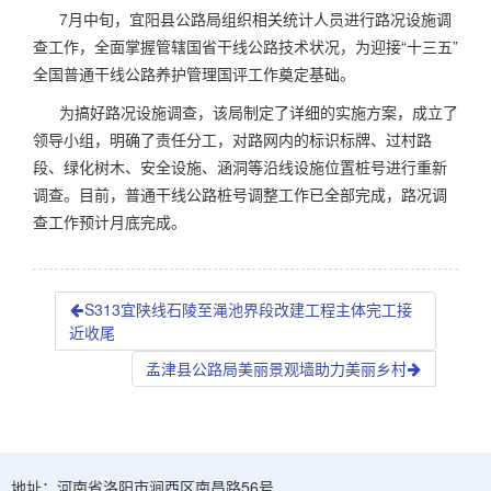
7月中旬，宜阳县公路局组织相关统计人员进行路况设施调
查工作，全面掌握管辖国省干线公路技术状况，为迎接“十三五”
全国普通干线公路养护管理国评工作奠定基础。
为搞好路况设施调查，该局制定了详细的实施方案，成立了
领导小组，明确了责任分工，对路网内的标识标牌、过村路
段、绿化树木、安全设施、涵洞等沿线设施位置桩号进行重新
调查。目前，普通干线公路桩号调整工作已全部完成，路况调
查工作预计月底完成。
S313宜陕线石陵至渑池界段改建工程主体完工接
近收尾
孟津县公路局美丽景观墙助力美丽乡村
地址：河南省洛阳市涧西区南昌路56号