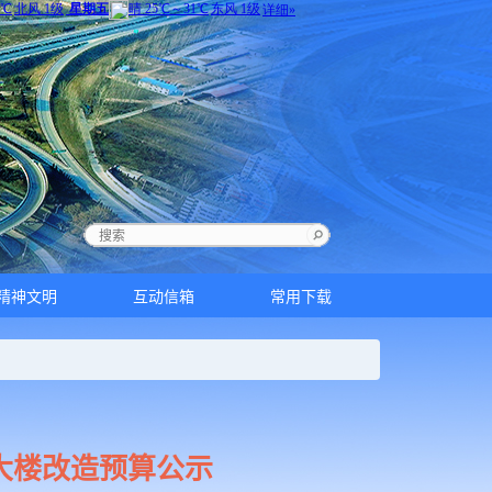
精神文明
互动信箱
常用下载
大楼改造预算公示