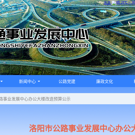
新闻中心
公路党建
廉政文化
路事业发展中心办公大楼改造预算公示
洛阳市公路事业发展中心办公