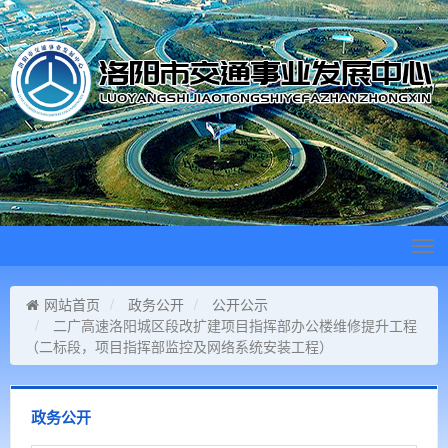
Tog
navi
网站首页
政务公开
公开公示
二广高速洛阳城区段改扩建项目指挥部办公楼维修提升工程
（二标段，项目指挥部监控及网络系统安装工程）
政务公开