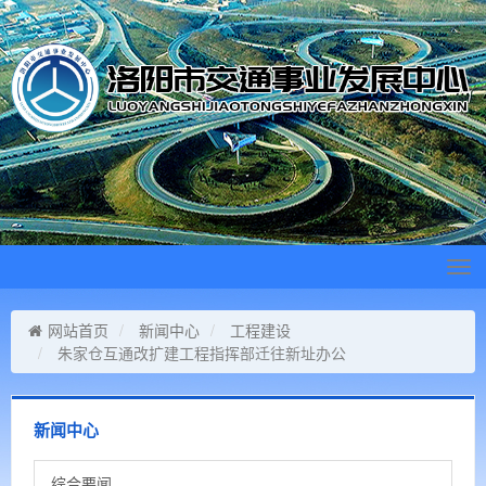
Tog
navi
网站首页
新闻中心
工程建设
朱家仓互通改扩建工程指挥部迁往新址办公
新闻中心
综合要闻