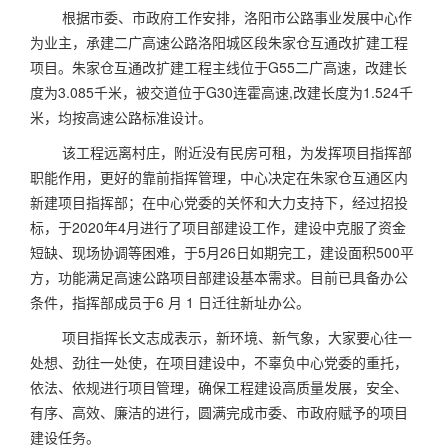
根据市委、市政府工作安排，洛阳市公路事业发展中心作
为业主，承建二广高速公路洛阳城区段朱家仓互通改扩建工程
项目。朱家仓互通改扩建工程主线位于G55二广高速，改建长
度为3.085千米，被交道位于G30连霍高速,改建长度为1.524千
米，均按高速公路标准设计。
该工程远离村庄，附近没有民房可租，为发挥项目指挥部
职能作用，更好的靠前指挥管理，中心决定在朱家仓互通区内
新建项目指挥部；在中心党委的关怀和大力支持下，经过招投
标，于2020年4月进行了项目部建设工作，建设中克服了资金
短缺、现场协调等困难，于5月26日如期完工，建设面积500平
方，功能满足高速公路项目部建设基本需求。目前已具备办公
条件，指挥部成员于6 月 1 日迁往新址办公。
项目指挥长文志成表示，新环境、新气象，大家要心往一
处想、劲往一处使，在项目建设中，不辜负中心党委的重托，
依法、依规进行项目管理，确保工程建设高质量发展，安全、
有序、高效、廉洁的进行，圆满完成市委、市政府赋予的项目
建设任务。