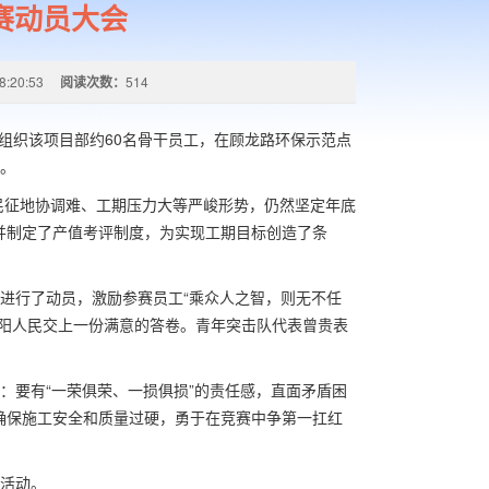
竞赛动员大会
8:20:53
阅读次数：
514
组织该项目部约60名骨干员工，在顾龙路环保示范点
角。
征地协调难、工期压力大等严峻形势，仍然坚定年底
并制定了产值考评制度，为实现工期目标创造了条
行了动员，激励参赛员工“乘众人之智，则无不任
洛阳人民交上一份满意的答卷。青年突击队代表曾贵表
要有“一荣俱荣、一损俱损”的责任感，直面矛盾困
确保施工安全和质量过硬，勇于在竞赛中争第一扛红
活动。