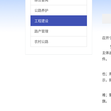
公路养护
工程建设
路产管理
（通
召开
农村公路
受疫
主体
件。
动员
也；
示，
二广
难；
旗。
动员