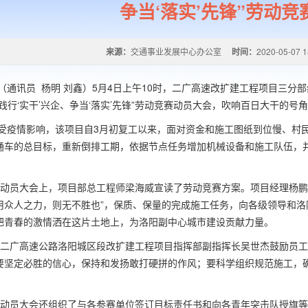
争当‘落实’先锋”劳动
来源：
交通事业发展中心办公室
时间：
2020-05-07 1
讯员 杨明 刘鑫）5月4日上午10时，二广高速改扩建工程项目三分部
“践行‘实干’兴企、争当‘落实’先锋”劳动竞赛动员大会，吹响百日大干的号
情影响，该项目自3月初复工以来，面对资金和施工图纸到位慢、村民
通车的总目标，重新倒排工期，依据节点任务增加机械设备和施工队伍，
大会上，项目部总工程师梁海威宣读了劳动竞赛方案。项目经理杨鹏进
用众人之力，则无不胜也”，保质、保量的完成施工任务，向各级领导和
把青春的激情洒在这片土地上，为洛阳副中心城市建设贡献力量。
高速公路洛阳城区段改扩建工程项目指挥部副指挥长吴世杰鼓励员工：
要坚定必胜的信心，保持和发扬敢打硬拼的作风；要科学组织规范施工，
大会还组织了与各参赛单位签订目标责任书和向各青年突击队授旗等