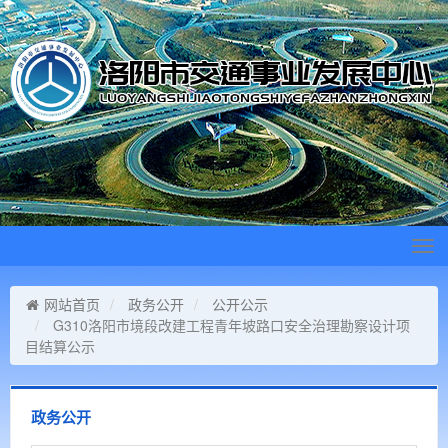
Tog
navi
网站首页
政务公开
公开公示
G310洛阳市境段改建工程青年坡路口安全治理勘察设计项
目结算公示
政务公开