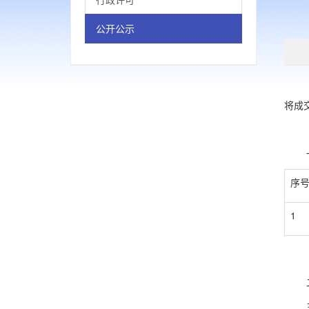
公开公示
根据
将成
一、
序
1
二、
三、