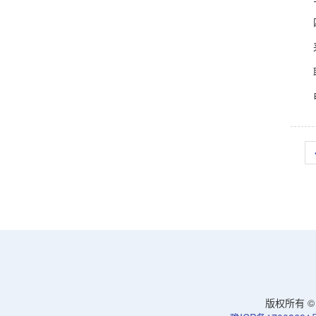
四、
采购
联
电 话
版权所有 © 洛