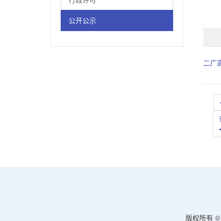
公开公示
二广
版权所有 © 洛