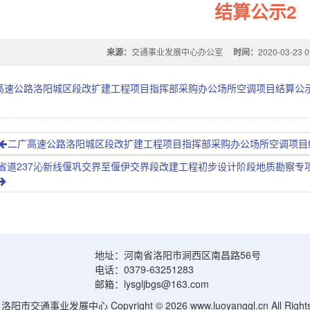
结算公示2
来源：
交通事业发展中心办公室
时间：
2020-03-23 0
高速公路洛阳城区段改扩建工程项目指挥部采购办公场所空调项目结算公示2.
二广高速公路洛阳城区段改扩建工程项目指挥部采购办公场所空调项目
省道237沁新线偃巩交界至偃伊交界段改建工程初步设计阶段地质勘察专
地址：河南省洛阳市涧西区南昌路56号
电话：0379-63251283
邮箱：lysgljbgs@163.com
阳市交通事业发展中心 Copyright © 2026 www.luoyanggl.cn All Rights 