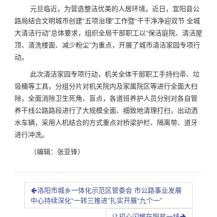
元旦临近，为营造整洁优美的人居环境。近日，宜阳县公
路局结合文明城市创建“五项治理”工作暨“干干净净迎双节 全城
大清洁行动”总体要求，组织全局干部职工以“保洁庭院、清洁屋
顶、清洗楼面、减少粉尘”为重点，开展了城市清洁家园专项行
动。
此次清洁家园专项行动，机关全体干部职工手持扫帚、垃
圾桶等工具，分组分片对机关院内及家属院区等进行全面大扫
除，全面消除卫生死角、盲点，各道班养护人员分别对各自管
养干线公路路段进行了大规模全面、细致地清理打扫，出动洒
水车辆，采用人机结合的方式重点对桥梁护栏、隔离带、道牙
进行冲洗。
（编辑：张亚锋）
洛阳市城乡一体化示范区管委会 市公路事业发展
中心持续深化“一转三推进”扎实开展“九个一”
让初心闪耀在脱贫一线