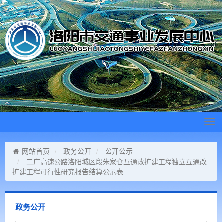
Tog
navi
网站首页
政务公开
公开公示
二广高速公路洛阳城区段朱家仓互通改扩建工程独立互通改
扩建工程可行性研究报告结算公示表
政务公开