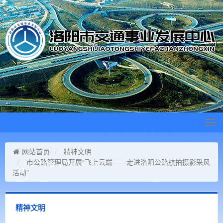
Tog
navi
网站首页
精神文明
市公路管理局开展“飞上云端——走进洛阳公路航拍摄影采风
活动”
精神文明